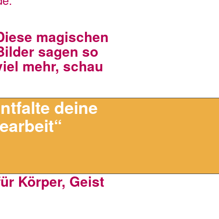
Diese magischen
Bilder sagen so
viel mehr, schau
ntfalte deine
earbeit“
ür Körper, Geist