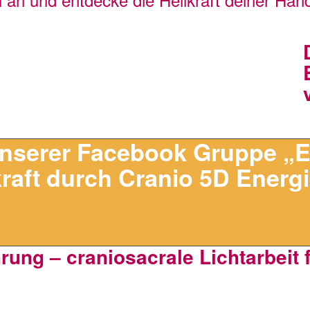
Hier geht’s zu unserem kostenlosen Workshop
ENTDECKE DIE HEILKRAFT DEINER HÄNDE
unserer Facebook Gruppe
„E
raft durch Cranio 5D Energi
ung – craniosacrale Lichtarbeit f