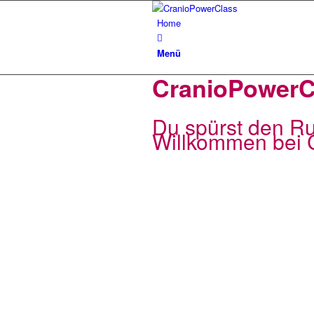
Home
Menü
CranioPowerCl
Du spürst den Ru
Willkommen bei 