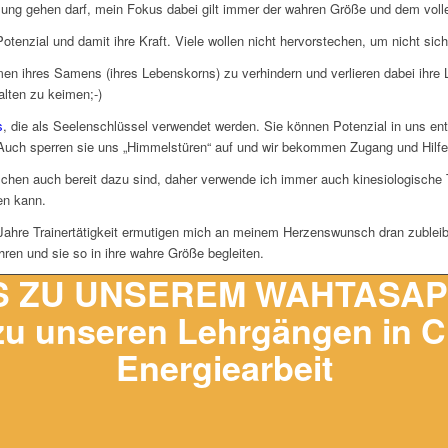
lung gehen darf, mein Fokus dabei gilt immer der wahren Größe und dem volle
otenzial und damit ihre Kraft. Viele wollen nicht hervorstechen, um nicht sic
imen ihres Samens (ihres Lebenskorns) zu verhindern und verlieren dabei ihre
lten zu keimen;-)
s
, die als Seelenschlüssel verwendet werden. Sie können Potenzial in uns en
uch sperren sie uns „Himmelstüren“ auf und wir bekommen Zugang und Hilfe 
chen auch bereit dazu sind, daher verwende ich immer auch kinesiologische 
en kann.
Jahre Trainertätigkeit ermutigen mich an meinem Herzenswunsch dran zublei
en und sie so in ihre wahre Größe begleiten.
S ZU UNSEREM WAHTASAPP: 
zu unseren Lehrgängen in C
Energiearbeit