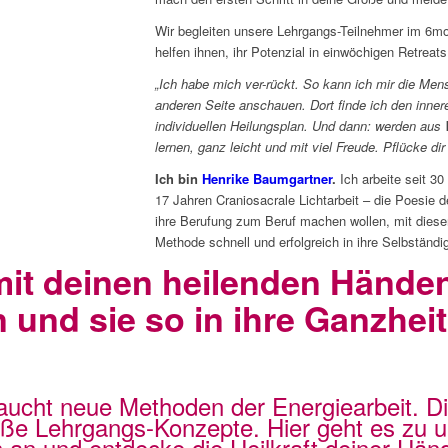
Wir begleiten unsere Lehrgangs-Teilnehmer im 6m
helfen ihnen, ihr Potenzial in einwöchigen Retreat
„Ich habe mich ver-rückt. So kann ich mir die Me
anderen Seite anschauen. Dort finde ich den inner
individuellen Heilungsplan. Und dann: werden au
lernen, ganz leicht und mit viel Freude. Pflücke dir
Ich bin
Henrike Baumgartner
.
Ich arbeite seit 30
17 Jahren Craniosacrale Lichtarbeit – die Poesie 
ihre Berufung zum Beruf machen wollen, mit dieser
Methode schnell und erfolgreich in ihre Selbständ
mit deinen heilenden Händ
n und sie so in ihre Ganzhei
braucht neue Methoden der Energiearbeit. 
ße Lehrgangs-Konzepte. Hier geht es zu u
an und entdecke die Heilkraft deiner Hän