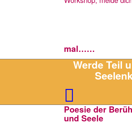
mal……
Werde Teil 
Seelenk
Poesie der Berühr
und Seele