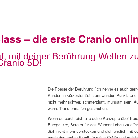
ass – die erste Cranio onli
f, mit deiner Berührung Welten z
Cranio 5D!
Die Poesie der Berührung (ich nenne es auch gerne
Kunden in kürzester Zeit zum wunden Punkt. Und
nicht mehr schwer, schmerzhaft, mühsam sein. A
wahre Transformation geschehen.
Wenn du bereit bist, alle deine Konzepte über Bord
Energetiker, Berater für das Wunder Leben zu öffne
dich nicht mehr verstecken und dich endlich mit d
mach den ersten Schritt in deine Größe und melde 