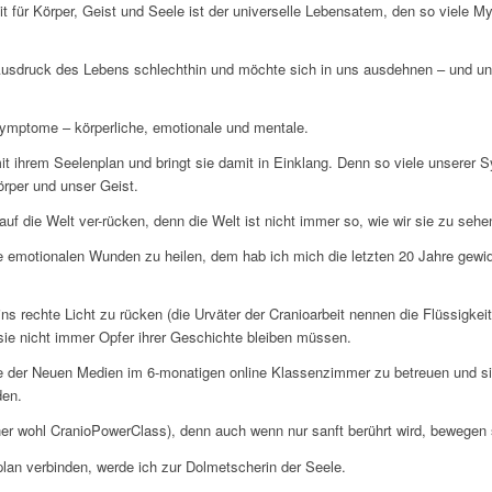
it für Körper, Geist und Seele ist der universelle Lebensatem, den so viele 
t Ausdruck des Lebens schlechthin und möchte sich in uns ausdehnen – und u
ymptome – körperliche, emotionale und mentale.
it ihrem Seelenplan und bringt sie damit in Einklang. Denn so viele unsere
örper und unser Geist.
auf die Welt ver-rücken, denn die Welt ist nicht immer so, wie wir sie zu sehe
sere emotionalen Wunden zu heilen, dem hab ich mich die letzten 20 Jahre gew
s rechte Licht zu rücken (die Urväter der Cranioarbeit nennen die Flüssigkeit,
 sie nicht immer Opfer ihrer Geschichte bleiben müssen.
fe der Neuen Medien im 6-monatigen online Klassenzimmer zu betreuen und s
den.
aher wohl CranioPowerClass), denn auch wenn nur sanft berührt wird, bewegen
an verbinden, werde ich zur Dolmetscherin der Seele.